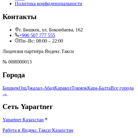
Политика конфиденциальности
Контакты
г.
Бишкек
,
ул. Боконбаева, 162
+996 507 777 555
Пн–Вс: 08:00 – 22:00
Лицензия партнёра Яндекс.Такси
№
00И000013
Города
Бишкек
Ош
Джалал-Абад
Каракол
Токмок
Кара-Балта
Все города
→
Сеть Yapartner
Yapartner Казахстан
Работа в Яндекс.Такси Казахстан