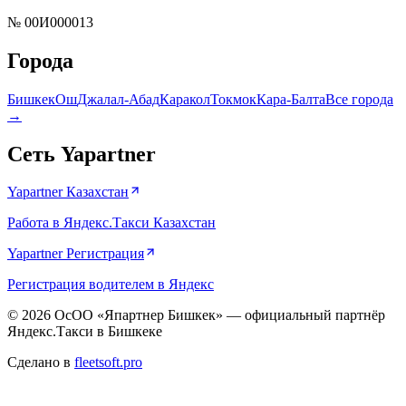
№
00И000013
Города
Бишкек
Ош
Джалал-Абад
Каракол
Токмок
Кара-Балта
Все города
→
Сеть Yapartner
Yapartner Казахстан
Работа в Яндекс.Такси Казахстан
Yapartner Регистрация
Регистрация водителем в Яндекс
©
2026
ОсОО «Япартнер Бишкек»
— официальный партнёр
Яндекс.Такси в Бишкеке
Сделано в
fleetsoft.pro